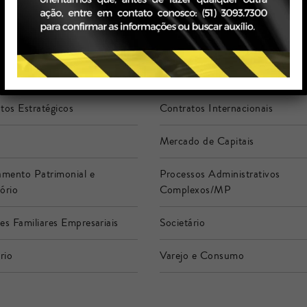
egócio
Ambiental
iance
Consultivo
tos Estratégicos
Contratos Internacionais
Mercado de Capitais
amento Patrimonial e
Processos Administrativos
ório
Complexos/MP
es Familiares Empresariais
Societário
rio
Varejo e Consumo