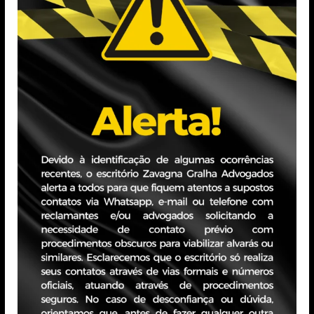
uestionam a exigência de tributos cobrados pela
ações orais perante autoridades administrativas e
, a geração e a preservação do caixa dos Clientes,
 tributárias vencedoras nos tribunais superiores e de
mo assessores e consultores jurídicos em matéria
utários a pareceres jurídicos legais (
legal opinion
),
ributárias que tenham ligação com as questões
ma solução completa das necessidades dos nossos