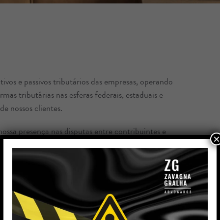
ivos e passivos tributários das empresas, operando
mas tributárias nas esferas federais, estaduais e
de nossos clientes.
ossa presença nas disputas entre contribuintes e
×
jurídico-tributária e, mais especificamente, no
 infrações fiscais;
tivos fiscais para instâncias superiores nos órgãos