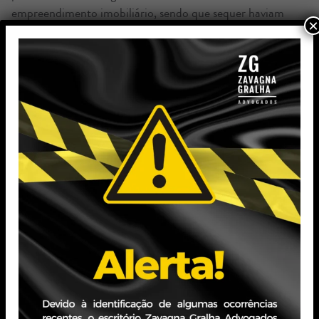
empreendimento imobiliário, sendo que sequer haviam
×
recursos públicos envolvidos.
Neste caso concreto, o Tribunal de Justiça do Estado de
Minas Gerais entendeu pela ausência de legitimidade do
Ministério Público, ante a ausência de relevante interesse
social, o que foi mantido em decisão final pelo Superior
Tribunal de Justiça (STJ).
Então o que você, empresário, precisa saber: que se a sua
empresa for ré em ação civil pública, a primeira medida é
procurar assessoria jurídica especializada, a qual verificará
se está presente o relevante interesse social e, caso
inexista, aponte, em sua defesa, a ilegitimidade do
Ministério Público para o ajuizamento da ação, pelo fato
de o interesse não transcender a esfera puramente
particular. É bem possível que a discussão se mantenha