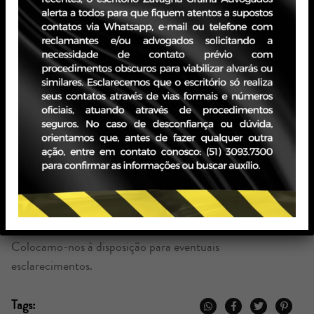
nesse único ponto.
Considerando que as denúncias ao Ministério Público
estão aumentando gradativamente, dado o maior acesso
que os cidadãos atualmente têm aos meios de
comunicação com o órgão, provavelmente a quantidade
de ações desse tipo deve também aumentar; tanto pelo
fato de que as ações coletivas estão se popularizando,
uma vez que permitem, ao mesmo tempo, grandes
debates e uma sentença genérica; quanto pelo fato de
que fica difícil ao próprio Ministério Público identificar o
que é de relevância social.
Colocamo-nos à disposição para eventuais
esclarecimentos.
Tags: