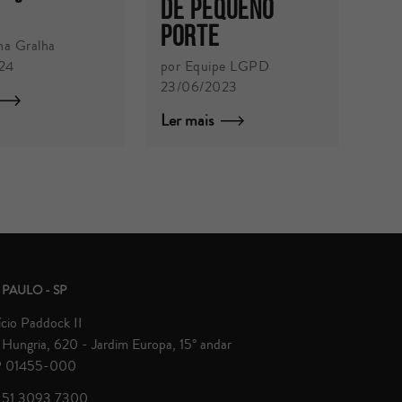
de pequeno
porte
na Gralha
por Equipe LGPD
24
23/06/2023
Ler mais
 PAULO - SP
ício Paddock II
Hungria, 620 - Jardim Europa, 15° andar
 01455-000
 51 3093.7300