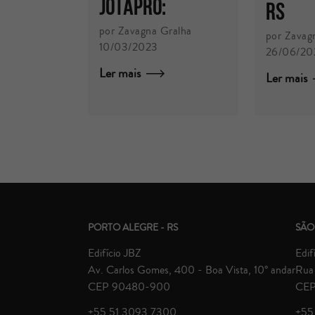
JotaPRO:
RS
por Zavagna Gralha
por Zavag
10/03/2023
26/06/20
Ler mais
Ler mais
PORTO ALEGRE - RS
SÃO
Edifício JBZ
Edif
Av. Carlos Gomes, 400 - Boa Vista, 10° andar
Rua 
CEP 90480-900
CEP
+55 51 3093.7300
+55