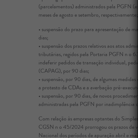
(parcelamentos) administrados pela PGFN (exc
meses de agosto e setembro, respectivamente;
• suspensão do prazo para apresentação de ma
dias;
• suspensão dos prazos relativos aos atos admi
tributárias, regidos pela Portaria PGFN n o 6.
indeferir pedidos de transação individual, pe
(CAPAG), por 90 dias;
• suspensão, por 90 dias, de algumas medidas 
a protesto de CDAs e a averbação pré-executó
• suspensão, por 90 dias, de novos procedimen
administradas pela PGFN por inadimplência d
Com relação às empresas optantes do Simples
CGSN n o 45/2024 prorrogou os prazos de ve
Nacional dos períodos de apuração abril e mai