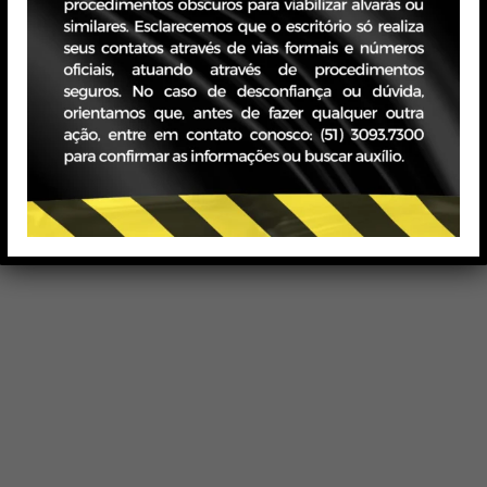
vidos pelos contribuintes cuja matriz esteja
pelas enchentes.
elativos aos meses de abril e de maio de 2024 tiveram
e junho e 22 de Julho de 2024 respectivamente.