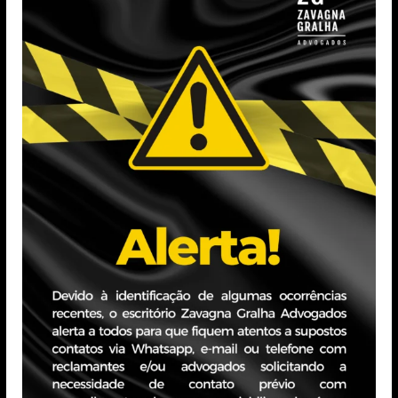
eto Simples Nacional) para o último dia útil dos
nifestação de inconformidade e de recurso, por 90
nistrativos proferidos no âmbito das transações
757/22, inclusive de recursos contra decisão que
didos de revisão de capacidade de pagamento
de cobrança administrativa, tais como a apresentação
ria; e
tos de exclusão de contribuintes de negociações
e parcelas.
 Nacional, também houve prorrogação. A Portaria
ncimento dos tributos apurados pelo Simples
o de 2024, incluindo os recolhidos pelo