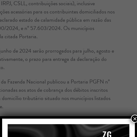
IRPJ, CSLL, contribuições sociais), inclusive
ões acessórias para os contribuintes domiciliados nos
declarado estado de calamidade pública em razão das
600/2024, e n° 57.603/2024. Os municípios
a citada Portaria.
junho de 2024 serão prorrogados para julho, agosto e
ativamente, o prazo para entrega da declaração do
to.
da Fazenda Nacional publicou a Portaria PGFN n°
onadas aos atos de cobrança dos débitos inscritos
domicílio tributário situado nos municípios listados
e.
×
 maio e junho de 2024, dos programas de negociação