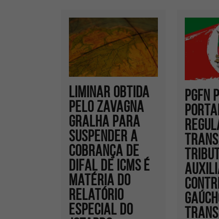
Liminar obtida
PGFN 
pelo Zavagna
PORTA
Gralha para
REGUL
suspender a
TRANS
cobrança de
TRIBU
Difal de ICMS é
AUXIL
matéria do
CONTR
Relatório
GAÚCH
Especial do
TRANS