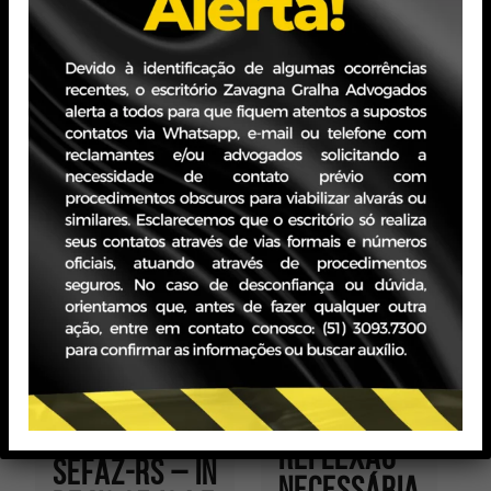
Zavagna Gralha
Voltar
Reflexão
SEFAZ-RS – IN
Necessária