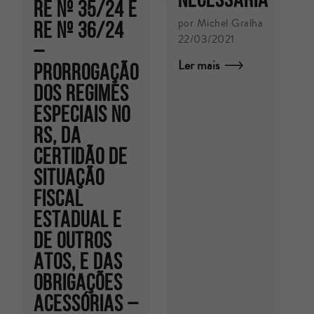
RE Nº 35/24 E
por Michel Gralha
RE Nº 36/24
22/03/2021
–
p
Ler mais
PRORROGAÇÃO
G
DOS REGIMES
0
ESPECIAIS NO
L
RS, DA
CERTIDÃO DE
SITUAÇÃO
FISCAL
ESTADUAL E
DE OUTROS
ATOS, E DAS
OBRIGAÇÕES
ACESSÓRIAS –