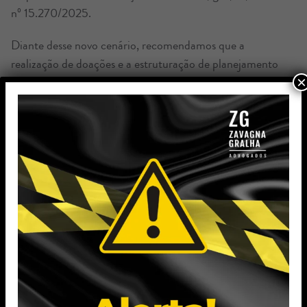
nº 15.270/2025.
Diante desse novo cenário, recomendamos que a
realização de doações e a estruturação de planejamento
×
patrimonial/sucessório seja precedida de análise
especializada para projetar cenários, mitigar riscos e
instrumentalizar a operação de modo a dar suporte ao
enquadramento jurídico-tributário adotado.
O ZG Advogados acompanha de forma permanente a
evolução legislativa e jurisprudencial sobre o assunto e
permanece à inteira disposição para avaliar os cenários
possíveis, estruturar alternativas e apoiar a
implementação do melhor planejamento patrimonial e
sucessório.
Tags: