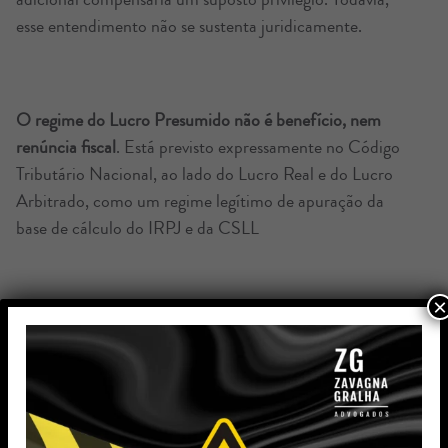
esse entendimento não se sustenta juridicamente.
O regime do Lucro Presumido não é benefício, nem
renúncia fiscal
. Está previsto expressamente no Código
Tributário Nacional, ao lado do Lucro Real e do Lucro
Arbitrado, como um regime legítimo de apuração da
base de cálculo do IRPJ e da CSLL
×
Como o Lucro Presumido não é modalidade de incentivo
ou benefício fiscal,
não há justificativa constitucional ou
legal para punir empresas que o adotam
. Ao transformar
uma modalidade regular de apuração da base de cálculo
tributária em algo “mais oneroso”, sem base técnica ou