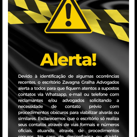
constitucional, a lei tende a desvirtuar o sistema e gerar
insegurança jurídica. Por isso, há fundamentos jurídicos
suficientes para contestar a cobrança.
Dentro desse cenário, recomendamos que empresas
enquadradas no Lucro Presumido e alcançadas pela LC
nº 224/25 avaliem o ingresso de medida judicial, de
forma individual, antes dos recolhimentos terem início,
com o objetivo de assegurar que continuem apurando o
IRPJ e a CSLL da forma historicamente prevista, sem o
referido acréscimo de 10%.
A área tributária do ZG Advogados permanece à
disposição para auxiliar as empresas que desejarem mais