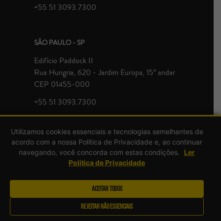
+55 51 3093.7300
SÃO PAULO - SP
Edifício Paddock II
Rua Hungria, 620 - Jardim Europa, 15° andar
CEP 01455-000
+55 51 3093.7300
Utilizamos cookies essenciais e tecnologias semelhantes de
acordo com a nossa Política de Privacidade e, ao continuar
navegando, você concorda com estas condições.
Ler
Política de Privacidade
© Zavagna Gralha Advogados 2026 | Todos direitos reservados.
Aceitar Todos
Rejeitar Não Essenciais