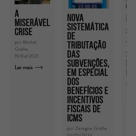
A
PR
NOVA
Miserável
A 
SISTEMÁTICA
Crise
TR
DE
por Michel
TR
TRIBUTAÇÃO
Gralha
SO
DAS
19/04/2021
DÍ
SUBVENÇÕES,
Ler mais
DO
EM ESPECIAL
DOS
por 
BENEFÍCIOS E
14/1
INCENTIVOS
Ler 
FISCAIS DE
ICMS
por Zavagna Gralha
04/01/2024