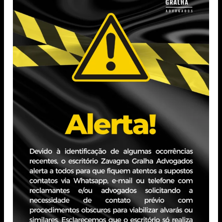
INFORMATIVO
GOVERNO E
ACERCA DE
CONGRESSO
MEDIDAS
CHEGAM A UM
TRIBUTÁRIAS
ACORDO
SOBRE
por Zavagna Gralha
17/05/2024
DESONERAÇÃO
DA FOLHA
Ler mais
(CPRB) COM
RETOMADA
GRADUAL DO
INSS
PATRONAL A