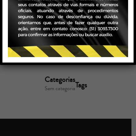
PARTIR DE
2025
por Zavagna Gralha
10/05/2024
Ler mais
Categorias
Tags
Sem categoria