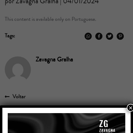
por Zavagna Gralha | 04/01/2024
This content is available only on Portuguese.
Tags:
Zavagna Gralha
Voltar
×