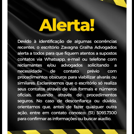
stá por vir e para isto não teremos vacina milagrosa.
nter a renda para que todos possam viver
Se teremos Carnaval, não sei, mas de que teremos
mos sempre muito otimistas, mas jamais esqueçamos a
 Gralha Advogados, é especialista nas áreas de Direito
esarial. Após oito anos de atuação em escritórios de
amento Jurídico na Lojas Renner, onde também
do Conselho de Administração e do Comitê de