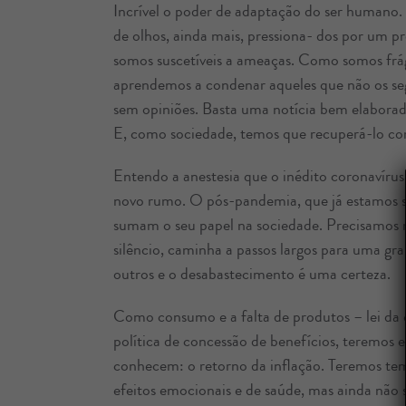
Incrível o poder de adaptação do ser humano.
de olhos, ainda mais, pressiona- dos por um 
somos suscetíveis a ameaças. Como somos fr
aprendemos a condenar aqueles que não os s
sem opiniões. Basta uma notícia bem elaborada 
E, como sociedade, temos que recuperá-lo co
Entendo a anestesia que o inédito coronavírus 
novo rumo. O pós-pandemia, que já estamos se
sumam o seu papel na sociedade. Precisamos r
silêncio, caminha a passos largos para uma gr
outros e o desabastecimento é uma certeza.
Como consumo e a falta de produtos – lei da o
política de concessão de benefícios, teremos 
conhecem: o retorno da inflação. Teremos tem
efeitos emocionais e de saúde, mas ainda não 