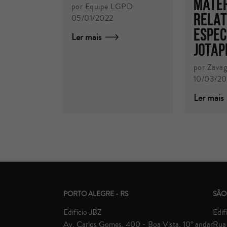
matér
por Equipe LGPD
Relat
05/01/2022
Espec
Ler mais
JotaP
por Zavag
10/03/2
Ler mais
PORTO ALEGRE - RS
SÃO
Edifício JBZ
Edif
Av. Carlos Gomes, 400 - Boa Vista, 10° andar
Rua 