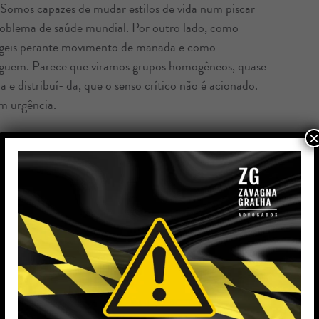
 Somos capazes de mudar estilos de vida num piscar
problema de saúde mundial. Por outro lado, como
ágeis perante movimento de manada e como
eguem. Parece que viramos grupos homogêneos, quase
e distribuí- da, que o senso crítico não é acionado.
m urgência.
×
criou na população, mas a vida precisa seguir o seu
ntindo, será ainda pior caso os cidadãos não as-
estabelecer urgentemente nossas vidas. O país, em
ande depressão. A crise quebrou negócios, desarticulou
ferta e da procura –, os preços subirão. Com a
emissão de moeda. O resultado dessa soma, muitos já
pos ainda mais árduos pela frente. Já sentimos os
sentimos os efeitos econômicos, na sua plenitude. O