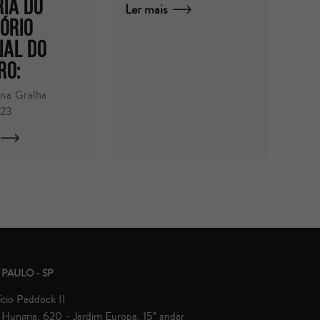
ia do
Ler mais
ório
ial do
RO:
na Gralha
023
 PAULO - SP
ício Paddock II
Hungria, 620 - Jardim Europa, 15° andar