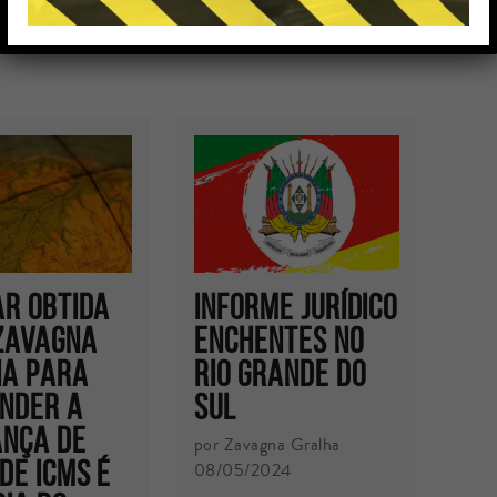
ar obtida
INFORME JURÍDICO
Zavagna
ENCHENTES NO
a para
RIO GRANDE DO
nder a
SUL
nça de
por Zavagna Gralha
 de ICMS é
08/05/2024