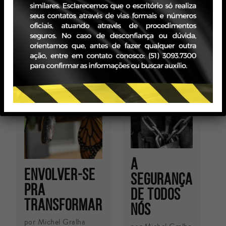
Voltar
A
Envolver-se
segurança
pra
de todos
transformar
nós
por Michel Gralha