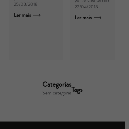
por Michel Gralha
25/03/2018
22/04/2018
Ler mais
Ler mais
p
T
1
L
Categorias
Tags
Sem categoria