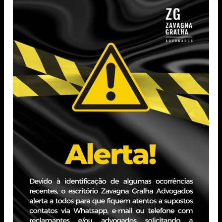
gestante em termo de responsabilidade.
Neste ponto, é importante ressaltar o entendimento do
Ministério Público do Trabalho e da nossa jurisprudência
no sentido de que é possível a aplicação da justa causa ao
empregado que se recusar, sem justificativa plausível, a se
vacinar.
E SE A EMPREGADA ESTIVER IMPEDIDA DA
REALIZAÇÃO DE ATIVIDADES PRESENCIAIS?
No caso de a funcionária ter justificativa relevante, tal
qual orientação médica que impeça sua vacinação, a
empresa poderá mantê-la no trabalho à distância e
atribuir, se necessário, outras funções contanto que
compatíveis com sua competência técnica e capacidade
pessoal. Não pode haver redução salarial.