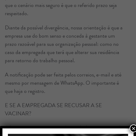
que o cenário mais seguro é que o referido prazo seja
respeitado.
Diante da possível divergência, nossa orientação é que a
empresa use do bom senso e conceda à gestante um
prazo razoável para sua organização pessoal: como no
caso da empregada que terá que alterar sua residência
para retorno do trabalho pessoal.
A notificação pode ser feita pelos correios, e-mail e até
mesmo por mensagem de WhatsApp. O importante é
que haja o registro.
E SE A EMPREGADA SE RECUSAR A SE
VACINAR?
A Lei autoriza o retorno mediante declaração escrita da
×