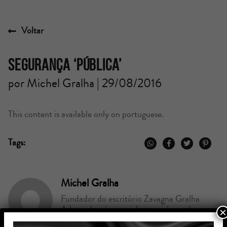
Voltar
Segurança ‘pública’
por Michel Gralha | 29/08/2016
This content is available only on portuguese.
Tags:
Michel Gralha
Fundador do escritório Zavagna Gralha
Advogados, é especialista nas áreas de
×
Direito Societário, M&A e Direito