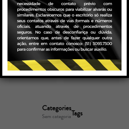
Relativização
demissão
de conceitos
sem justa
por Michel Gralha
causa –
23/10/2017
Julgamento
Read more
da ADI nº
1.625
por Zavagna Gralha
04/01/2023
Read more
Categories
Tags
Sem categoria