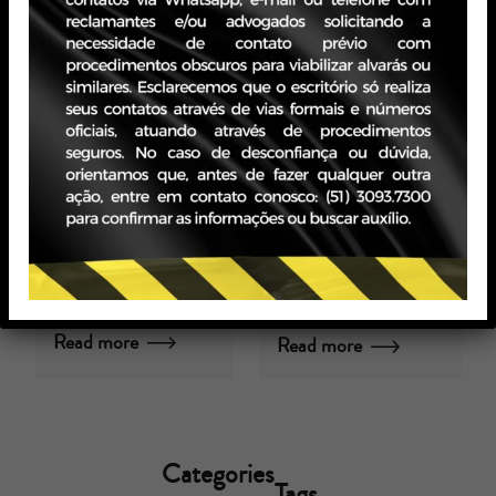
É difícil
COMO
empreender
ESCOLHER O
quando o
ENCARREGADO
Estado quer
PELO
criminalizar
TRATAMENTO
a atividade
DE DADOS
empresarial
PESSOAIS?
por Michel Gralha
por Equipe LGPD
27/01/2019
05/01/2022
Read more
Read more
Categories
Tags