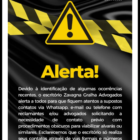
amento Jurídico na Lojas Renner, onde também
do Conselho de Administração e do Comitê de
 os
TRANSAÇÃO
rios?
TRIBUTÁRIA POR