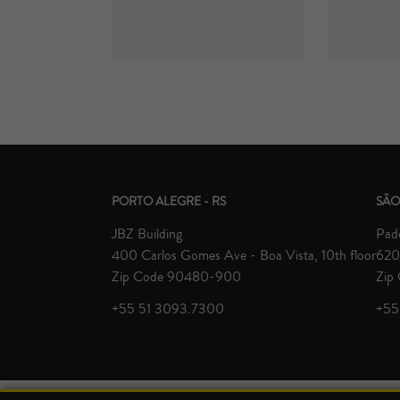
PORTO ALEGRE - RS
SÃO
JBZ Building
Padd
400 Carlos Gomes Ave - Boa Vista, 10th floor
620 
Zip Code 90480-900
Zip
+55 51 3093.7300
+55