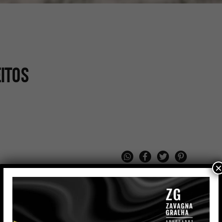
itos
×
 Gralha Advogados, é especialista nas áreas de Direito
esarial. Após oito anos de atuação em escritórios de