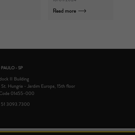
Read more
 PAULO - SP
ock II Building
St. Hungria - Jardim Europa, 15th floor
 Code 01455-000
 51 3093.7300
© Zavagna Gralha Advogados 2026 | All rights reserved.