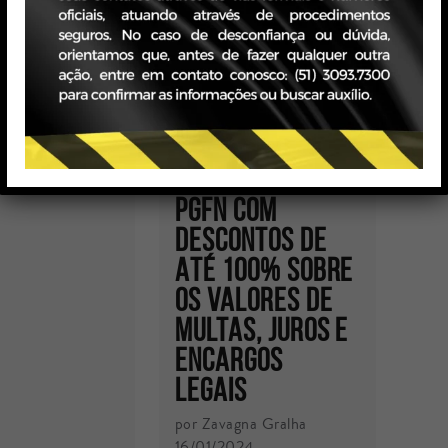
ADESÃO: EDITAL
l Gralha
PGDAU Nº
020
01/2024
re
POSSIBILITA A
NEGOCIAÇÃO DE
DÍVIDAS COM A
PGFN COM
DESCONTOS DE
ATÉ 100% SOBRE
OS VALORES DE
MULTAS, JUROS E
ENCARGOS
LEGAIS
por Zavagna Gralha
16/01/2024