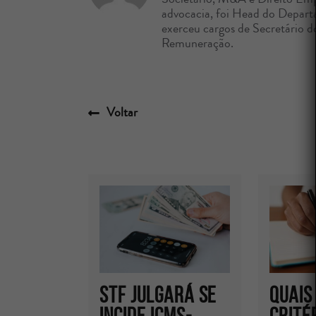
advocacia, foi Head do Depart
exerceu cargos de Secretário 
Remuneração.
Voltar
STF JULGARÁ SE
Quais
INCIDE ICMS-
crité