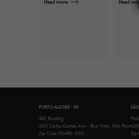
Read more
Read mo
PORTO ALEGRE - RS
SÃO
JBZ Building
Padd
400 Carlos Gomes Ave - Boa Vista, 10th floor
620 
Zip Code 90480-900
Zip