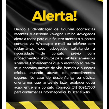
dade de
LEI 14.611/2023:
lha
Igualdade
salarial e de
l Gralha
critérios
020