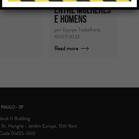
remuneratórios
re
entre mulheres
e homens
por Equipe Trabalhista
10/07/2023
Read more
 PAULO - SP
ock II Building
St. Hungria - Jardim Europa, 15th floor
 Code 01455-000