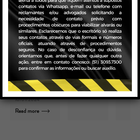
DE ATÉ
100%
SOBRE OS
VALORES DE
MULTAS,
JUROS E
ENCARGOS
LEGAIS
por Zavagna
Gralha
16/01/2024
Read more