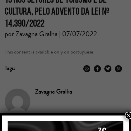
CULTURA, PELO ADVENTO DA LEI Nº
14.390/2022
por Zavagna Gralha | 07/07/2022
This content is available only on portuguese.
Tags:
Zavagna Gralha
×
Voltar