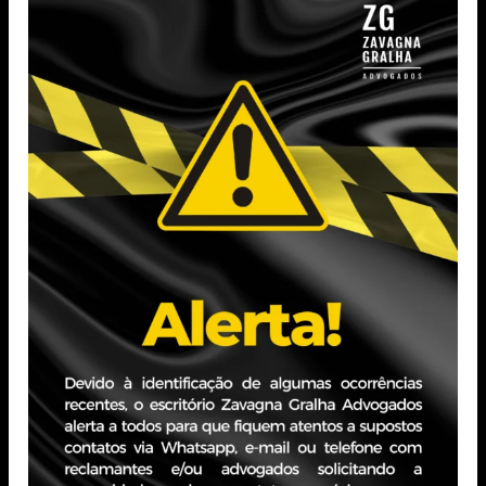
Advogados, é especialista nas áreas de
Direito Societário, M&A e Direito
Empresarial. Após oito anos de atuação
em escritórios de advocacia, foi Head do
Departamento Jurídico na Lojas Renner,
onde também exerceu cargos de
Secretário do Conselho de Administração
e do Comitê de Remuneração.
Voltar
Leão