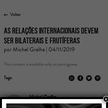
Voltar
As relações internacionais devem
ser bilaterais e frutíferas
por Michel Gralha | 04/11/2019
This content is available only on portuguese.
Tags:
Michel Gralha
×
Fundador do escritório Zavagna Gralha