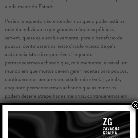
ainda maior do Estado.
Porém, enquanto não entendermos que o poder está na
mão do indivíduo e que grandes máquinas públicas
servem, quase que exclusivamente, para o benefício de
poucos, continuaremos neste círculo vicioso de país
assistencialista e irresponsável. Enquanto
permanecermos achando que, minimamente, é viável um
mundo em que muitos devem gerar receitas para poucos,
continuaremos em uma sociedade miserável. E, ainda,
enquanto permanecermos achando que as minorias
podem deter e atrapalhar as maiorias, continuaremos em
uma sociedade totalmente antidemocrática.
×
Não tem jeito, ou deixamos o politicamente correto de
lado e partimos para uma vida mais verdadeira, em que o
indivíduo possa realmente desenvolver-se por