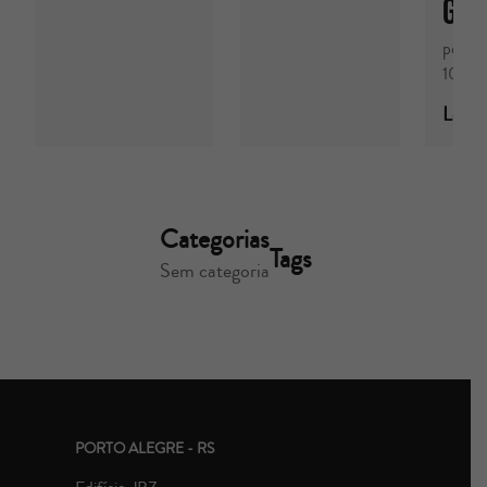
GIA
por Z
10/0
Ler m
Categorias
Tags
Sem categoria
PORTO ALEGRE - RS