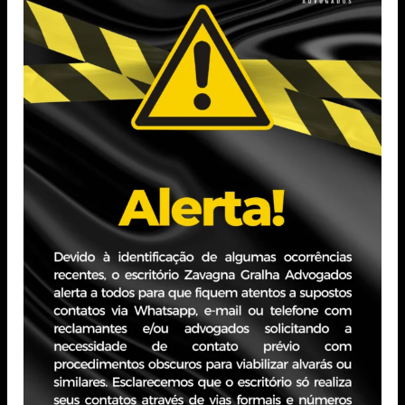
meritocracia, ou continuaremos convivendo com esta
ideia absurda de que o governo resolverá tudo, bastando
que, para isto, continuemos pagando nossos tributos em
dia. Uma sociedade mais justa e equilibrada passará,
necessariamente, por um Estado muito menor, caso
contrário, sigamos nossas vidas produzindo inutilmente
para corruptos e corruptores rirem das nossas caras e
utilizarem o nosso dinheiro.
Tags:
Michel Gralha
Fundador do escritório Zavagna Gralha
Advogados, é especialista nas áreas de
Direito Societário, M&A e Direito
Empresarial. Após oito anos de atuação