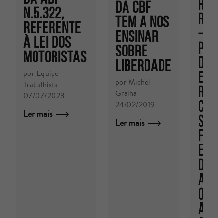
RE 
da CBF
n.5.322,
RE 
tem a nos
referente
–
ensinar
à Lei dos
PR
sobre
Motoristas
DOS
liberdade
por Equipe
ESP
por Michel
Trabalhista
RS,
Gralha
07/07/2023
CER
24/02/2019
Ler mais
SIT
Ler mais
FIS
EST
DE 
ATO
OBR
ACE