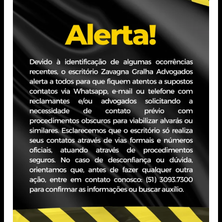
mais por nossa sociedade e, assim, faremos também por
todos nós.
Tags:
Michel Gralha
Fundador do escritório Zavagna Gralha
Advogados, é especialista nas áreas de
Direito Societário, M&A e Direito
Empresarial. Após oito anos de atuação
em escritórios de advocacia, foi Head do
Departamento Jurídico na Lojas Renner,
onde também exerceu cargos de
Secretário do Conselho de Administração
e do Comitê de Remuneração.