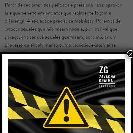
Parar de reclamar dos políticos e pressioná-los a aprovar
leis que beneficiem projetos que realmente façam a
diferença. A sociedade precisa se mobilizar. Paremos de
criticar aqueles que não fazem nada e, por incrível que
pareça, criticar até aqueles que fazem, para iniciar um
processo de envolvimento como cidadão, exatamente
como é feito em outros países.
×
Podemos iniciar nos nossos bairros e depois partir para a
cidade. Imaginem um grande grupo de pessoas lutando
por uma cidade melhor. Seríamos um exército do bem,
muito ao contrário dos dias de hoje, em que grupos se
organizam para destruir e não para construir. Será
preciso deixar a ideologia política de lado e agir como
indivíduos para melhorar a coletividade. Enfim, será
preciso ter a consciência de que as ações gerarão muito
mais resultados do que as críticas. Podemos fazer algo a