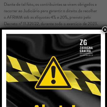
Diante de tal fato, os contribuintes se viram obrigados a
recorrer ao Judiciário para garantir o direito de recolher
o AFRMM sob as alíquotas 4% e 20%, previsto pelo
Decreto nº 11.321/22, durante todo o exercício de 2023.
×
Ao analisar o caso sob o nosso patrocínio, a Juíza da 2ª
Vara Federal de Joinville/SC, considerou que
“independentemente dos motivos que levaram a esse
cenário de criação e revogação de normas tributárias,
fato é que nada disso poderia ser interpretado sem o
enfoque na Constituição […] No caso dos autos, ao
revogar a norma anterior, o Decreto nº 11.374/2023, que
foi publicado apenas no dia 02/01/2023, elevou a carga
tributária sem respeitar referidos preceitos
constitucionais.”