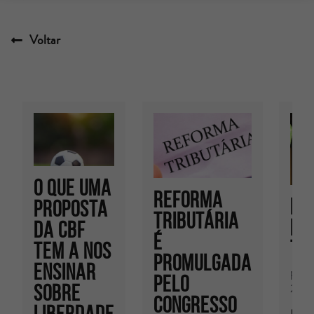
Voltar
O que uma
Reforma
En
proposta
Tributária
pr
da CBF
é
tr
tem a nos
Promulgada
ensinar
por 
pelo
25/0
sobre
Congresso