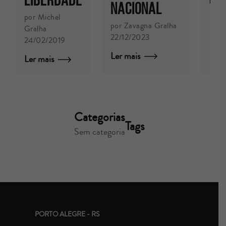
liberdade
Ler 
Nacional
por Michel
por Zavagna Gralha
Gralha
22/12/2023
24/02/2019
Ler mais
Ler mais
Categorias
Tags
Sem categoria
PORTO ALEGRE - RS