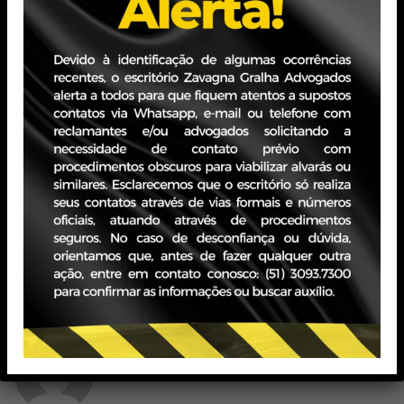
Concluiu, assim, que
“devem ser aplicadas as regras de
anterioridade previstas no art. 150, inciso III, alíneas “b” e
“c”, da Constituição, que, na prática, corresponde à
vedação direcionada à União no que diz respeito à
cobrança de AFRMM nos moldes restabelecidos antes
de decorrido o exercício financeiro em que foi publicado
o Decreto nº 11.374/2023.”
Tags:
Zavagna Gralha