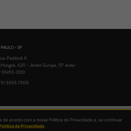
 PAULO - SP
ício Paddock II
Hungria, 620 - Jardim Europa, 15° andar
 01455-000
 51 3093.7300
© Zavagna Gralha Advogados 2026 | Todos direitos reservados.
s de acordo com a nossa Política de Privacidade e, ao continuar
Política de Privacidade