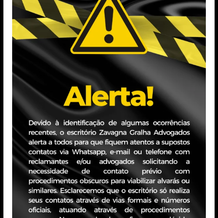
ilita
a tributação pela União Federal dos valores
, tendo em vista que eventual incidência tributária
e suma importância e traz segurança jurídica para os
da Lei nº 14.789/2023 é justamente tentar afastar o
Seção do STJ quanto à matéria.
suam respaldo judicial sobre esta matéria, é
ntir o direito de não tributar os valores de créditos
sposição para os esclarecimentos adicionais sobre