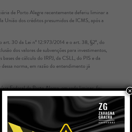
iária de Porto Alegre recentemente deferiu liminar a
ela União dos créditos presumidos de ICMS, após a
art. 30 da Lei nº 12.973/2014 e o art. 38, §2º, do
clusão dos valores de subvenções para investimentos,
as bases de cálculo do IRPJ, da CSLL, do PIS e da
o dessa norma, em razão do entendimento já
ara Federal de Porto Alegre, em sede liminar, foi
×
sumidos de ICMS não devem integrar a base de cálculo
olação ao pacto federativo, conforme jurisprudência
14.789/2023, a decisão de forma clara e objetiva