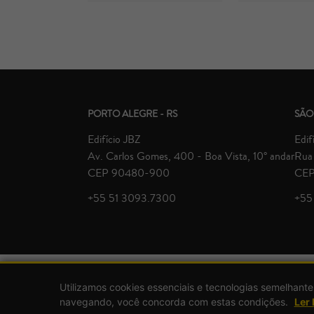
PORTO ALEGRE - RS
SÃO
Edifício JBZ
Edif
Av. Carlos Gomes, 400 - Boa Vista, 10° andar
Rua 
CEP 90480-900
CEP
+55 51 3093.7300
+55
Utilizamos cookies essenciais e tecnologias semelhante
navegando, você concorda com estas condições.
Ler 