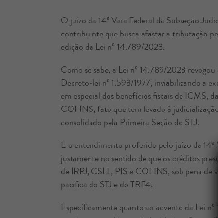
O juízo da 14ª Vara Federal da Subseção Judic
contribuinte que busca afastar a tributação p
edição da Lei nº 14.789/2023.
Como se sabe, a Lei nº 14.789/2023 revogou o 
Decreto-lei nº 1.598/1977, inviabilizando a ex
em especial dos benefícios fiscais de ICMS, d
COFINS, fato que tem levado à judicializaçã
consolidado pela Primeira Seção do STJ.
E o entendimento proferido pelo juízo da 14ª V
justamente no sentido de que os créditos pre
de IRPJ, CSLL, PIS e COFINS, sob pena de vi
pacífica do STJ e do TRF4.
Especificamente quanto ao advento da Lei nº 