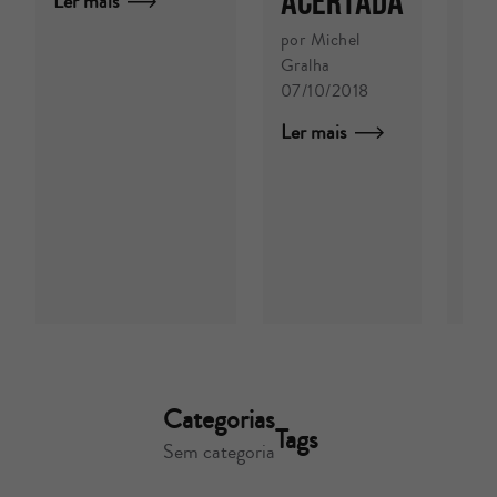
acertada
Ler mais
PA
por Michel
TO
Gralha
DE
07/10/2018
PO
Ler mais
SO
LI
por
23/
Ler
Categorias
Tags
Sem categoria