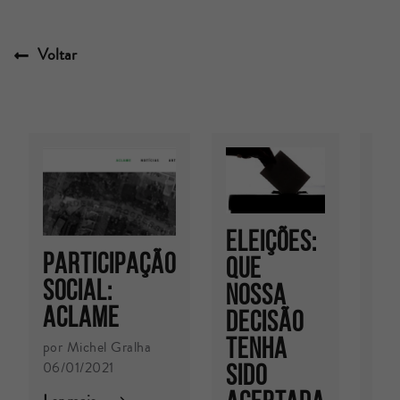
Voltar
Eleições:
SA
PARTICIPAÇÃO
que
LE
SOCIAL:
nossa
14
ACLAME
decisão
QU
tenha
por Michel Gralha
MO
06/01/2021
sido
QU