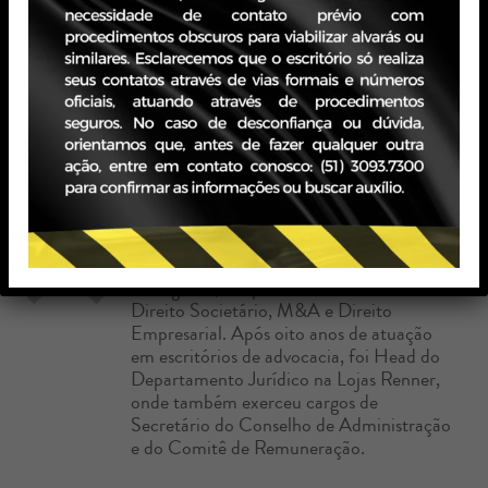
Tenhamos racionalidade, pois ainda há um sopro de
sociedade livre a qual deve ser necessariamente ampliada.
Precisamos de uma nação melhor.
Tags:
Michel Gralha
Fundador do escritório Zavagna Gralha
Advogados, é especialista nas áreas de
Direito Societário, M&A e Direito
Empresarial. Após oito anos de atuação
em escritórios de advocacia, foi Head do
Departamento Jurídico na Lojas Renner,
onde também exerceu cargos de
Secretário do Conselho de Administração
e do Comitê de Remuneração.