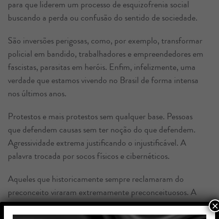
para que liderem um processo de esquizofrenia social
buscando a perda ou confusão do sentido de sociedade.
São inversões perigosas, como, por exemplo, transformar
policial em bandido, trabalhadores e empreendedores em
fascistas, parasitas em heróis. Enfim, infelizmente, uma
verdade que estamos vivendo no Brasil de forma intensa
nos últimos anos.
Protestos e mais protestos sem qualquer base. Pessoas
que defendem causas sem ter noção do que defendem.
Agressividade extrema justificando o injustificável. A
palavra trocada por socos físicos e cibernéticos.
Aqueles que historicamente sempre reclamaram do
preconceito viraram extremamente preconceituosos. A
vida em comunidade esvaziou.
×