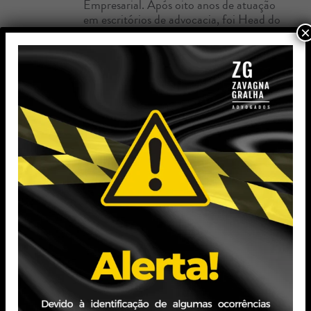
Empresarial. Após oito anos de atuação
em escritórios de advocacia, foi Head do
×
Departamento Jurídico na Lojas Renner,
onde também exerceu cargos de
Secretário do Conselho de Administração
e do Comitê de Remuneração.
Voltar
INVALIDADE
SANCIONADA