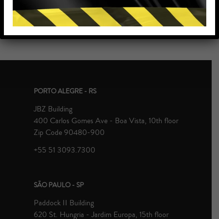
Tags
Sem categoria
PORTO ALEGRE - RS
JBZ Building
400 Carlos Gomes Ave - Boa Vista, 10th floor
Zip Code 90480-900
+55 51 3093.7300
SÃO PAULO - SP
Paddock II Building
620 St. Hungria - Jardim Europa, 15th floor