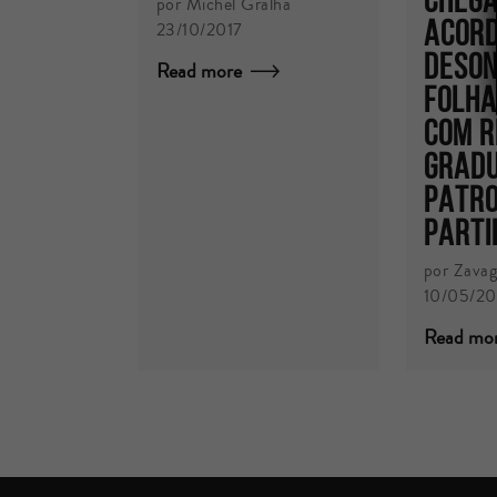
por Michel Gralha
ACORD
23/10/2017
DESON
Read more
FOLHA
COM 
GRADU
PATRO
PARTI
por Zavag
10/05/2
Read mo