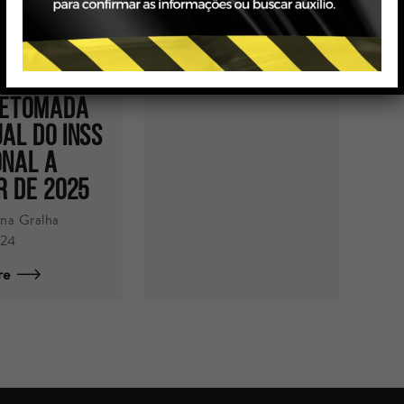
O SOBRE
por Michel Gralha
ERAÇÃO DA
06/01/2021
 (CPRB)
Read more
RETOMADA
AL DO INSS
NAL A
R DE 2025
na Gralha
024
re