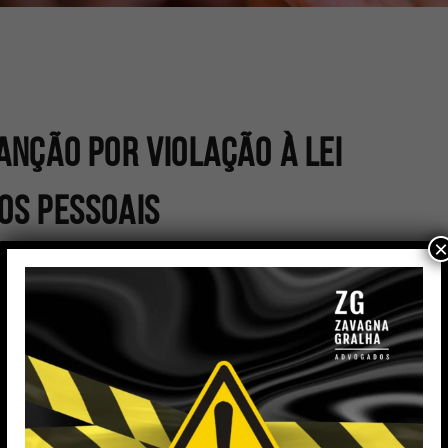
anção por violação à Lei
os Pessoais
×