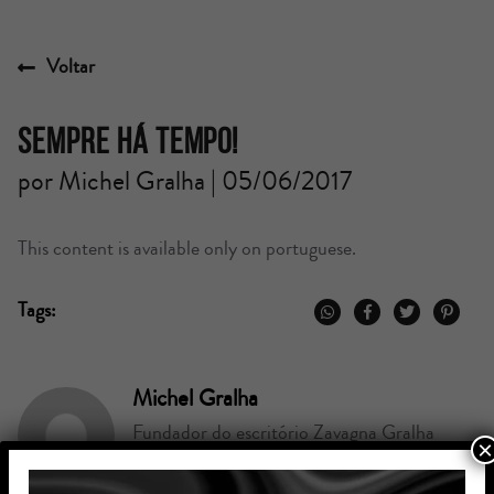
Voltar
Sempre há tempo!
por Michel Gralha | 05/06/2017
This content is available only on portuguese.
Tags:
Michel Gralha
Fundador do escritório Zavagna Gralha
×
Advogados, é especialista nas áreas de
Direito Societário, M&A e Direito