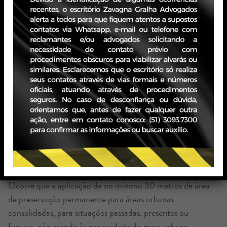
entretanto, considerando que decidiu pela aplicação
retroativa do Código Florestal de 2012 (Lei Federal nº
12.651/2012, que fixa o limite de 30 a 500 metros,
dependendo da largura do rio — artigo 4º), entende-se
que passará a ter efeito sob qualquer situação: passada,
presente e futura, estabelecendo que aos casos concretos
afetados, na vigência do novo Código Florestal,
construções de novas obras deveriam respeitar a extensão
de área não edificável nas áreas de preservação
permanente em trechos caracterizados como área
urbana consolidada, conforme disciplina seu artigo 4º, I,
alíneas “a”, “b”, “c”, “d” e “e”.
Ocorre que a aplicação de no mínimo 30 metros de área
de preservação permanente para áreas urbanas
consolidadas, para situações passadas, presentes ou
futuras, não atende às necessidade do meio urbano,