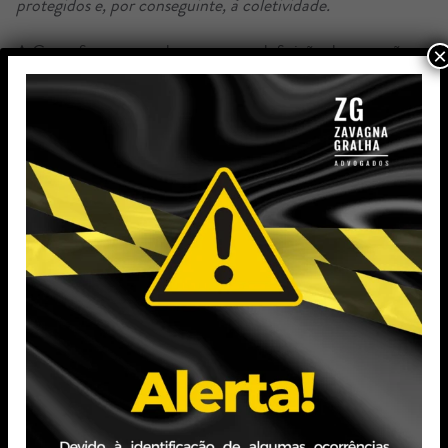
protegidos e, por conseguinte, à coletividade.
A Corte fixou a tese de que para a definição da extensão
×
não edificável, nas áreas de preservação permanente, de
qualquer curso d’água, perene ou intermitente, em
trechos caracterizados como área urbana consolidada,
prevalece o disciplinado pelo novo Código Florestal em
relação às leis municipais de Uso e Ocupação do Solo e
os 15 metros disciplinado pela Lei de Parcelamento do
Solo (Lei 6.766/79).
Antes disso, por ausência de previsão legal do antigo
Código Florestal, vários Tribunais de Justiça entendiam
que o Código Florestal deveria incidir sobre imóveis
rurais e a Lei de Uso e Ocupação do Solo, sobre os
imóveis urbanos.
O STJ ainda não modulou os efeitos do acórdão,