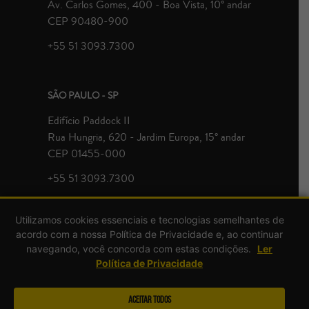
Av. Carlos Gomes, 400 - Boa Vista, 10° andar
CEP 90480-900
+55 51 3093.7300
SÃO PAULO - SP
Edifício Paddock II
Rua Hungria, 620 - Jardim Europa, 15° andar
CEP 01455-000
+55 51 3093.7300
Utilizamos cookies essenciais e tecnologias semelhantes de
acordo com a nossa Política de Privacidade e, ao continuar
navegando, você concorda com estas condições.
Ler
Política de Privacidade
© Zavagna Gralha Advogados 2026 | Todos direitos reservados.
Aceitar Todos