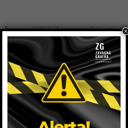
Por sua vez, a IN RE Nº 36 prorrogou, até 15 de junho
×
de 2024, os prazos de entrega das seguintes obrigações
acessórias:
das Guias de Informação e Apuração do ICMS – GIA,
com vencimento no período de 24 de abril a 10 de junho
de 2024, de que tratam a IN DRP nº 045/98, Título I,
Capítulo XIII; e
dos arquivos da Escrituração Fiscal Digital – EFD,
referentes a fatos geradores ocorridos no mês de abril de
2024, de que tratam a IN DRP nº 045/98, Título I,
Capítulo LI.