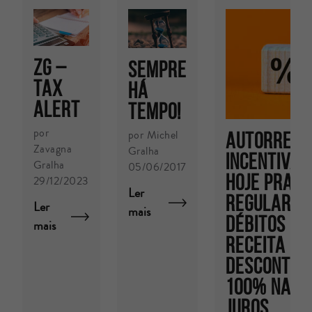
ZG –
Sempre
TAX
há
ALERT
tempo!
por
por Michel
AUTORREGU
Zavagna
Gralha
INCENTIVAD
Gralha
05/06/2017
HOJE PRAZO
29/12/2023
Ler
REGULARIZ
Ler
mais
DÉBITOS CO
mais
RECEITA FE
DESCONTOS 
100% NAS 
JUROS