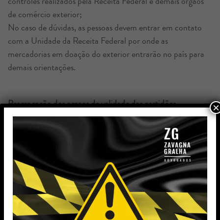
controles realizados pela Receita Federal e demais órgãos
de comércio exterior;
No caso de dúvidas, as pessoas devem entrar em contato
com a Unidade da Receita Federal por onde as
mercadorias em doação do exterior entrarão no país para
demais orientações.
Prorrogação dos prazos de validade das certidões
×
emitidas aos contribuintes
A Portaria Conjunta RFB Nº 6, de 10/05/2024,
prorrogou por 90 (noventa) dias os prazos de validade
das seguintes certidões emitidas aos contribuintes:
Certidão Negativa de Débitos relativos a Créditos
Tributários Federais e à Dívida Ativa da União – CND; e
Certidão Positiva com Efeitos de Negativa de Débitos
relativos a Créditos Tributários Federais e à Dívida Ativa