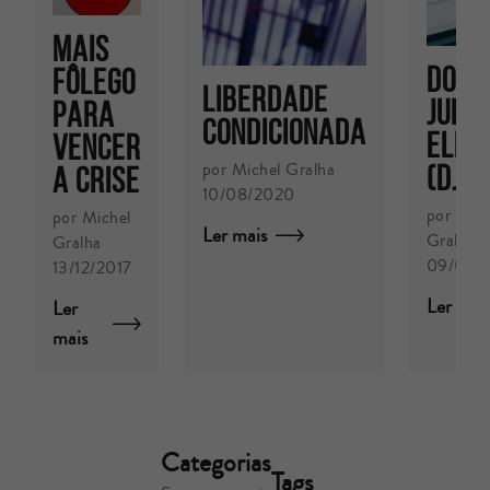
Mais
DOMIC
fôlego
Liberdade
JUDIC
para
Condicionada
ELET
vencer
por Michel Gralha
(DJE)
a crise
10/08/2020
por Zav
por Michel
Ler mais
Gralha
Gralha
09/04/
13/12/2017
Ler mai
Ler
mais
Categorias
Tags