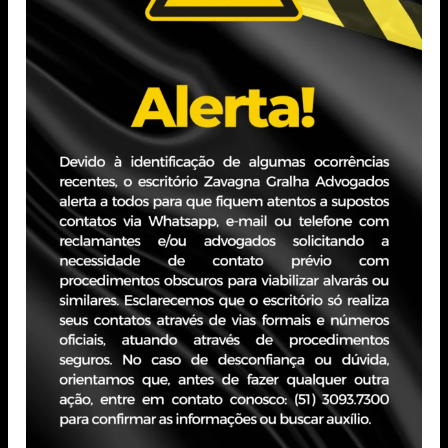
da União – CPEND.
A prorrogação aplica-se às certidões cujos prazos de
validade se encerram no período de 21 de abril de 2024 a
31 de maio de 2024, emitidas em nome dos
contribuintes domiciliados nos municípios declarados em
estado de calamidade pública pelo Decreto nº 57.600,
de 4 de maio de 2024, alterado pelos Decretos nº
57.603, de 5 de maio de 2024, e nº 57.605, de 7 de
maio de 2024, expedidos pelo Governador do Estado do
Rio Grande do Sul.
O prazo de 90 (noventa) dias inicia-se no dia
subsequente ao do encerramento do prazo de validade da
certidão emitida.