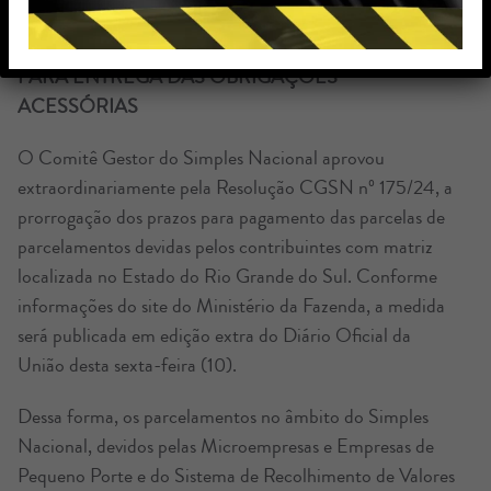
SIMPLES NACIONAL – PRORROGADO PRAZO
DE VENCIMENTO DOS PARCELAMENTOS E
PARA ENTREGA DAS OBRIGAÇÕES
ACESSÓRIAS
O Comitê Gestor do Simples Nacional aprovou
extraordinariamente pela Resolução CGSN nº 175/24, a
prorrogação dos prazos para pagamento das parcelas de
parcelamentos devidas pelos contribuintes com matriz
localizada no Estado do Rio Grande do Sul. Conforme
informações do site do Ministério da Fazenda, a medida
será publicada em edição extra do Diário Oficial da
União desta sexta-feira (10).
Dessa forma, os parcelamentos no âmbito do Simples
Nacional, devidos pelas Microempresas e Empresas de
Pequeno Porte e do Sistema de Recolhimento de Valores