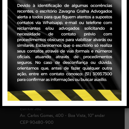
estratégicas.
Anteriormente, integrou equipes tributárias de
escritórios renomados no
Rio Grande do Sul e em São Paulo, acumulando ampla
experiência na
defesa de interesses em todas as instâncias
administrativas e judiciais.
PORTO ALEGRE - RS
Edifício JBZ
Av. Carlos Gomes, 400 - Boa Vista, 10° andar
CEP 90480-900