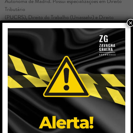
Autônoma de Madrid. Possui especializações em Direito
Tributário
(PUCRS), Direito do Trabalho (Uniasselvi) e Direito
×
Desportivo (Legale
Educacional) e, atualmente, cursa especialização em
Direito Tributário e
Processo Tributário (Legale Educacional).
Experiência Profissional
Atua há mais de 6 anos no contencioso judicial e
administrativo tributário,
representando empresas de diversos setores e pessoas
físicas em
demandas fiscais. Possui também experiência na área
consultiva,
assessorando clientes em questões tributárias