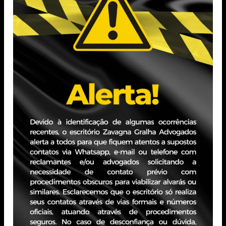
Católica do Rio Grande do Sul (PUCRS).
Experiência Profissional
Atuação concentrada em Direito Civil e Processual Civil,
com ênfase em contencioso cível estratégico e de
volume, assessorando empresas nos polos ativo e passivo,
com experiência em demandas bancárias e no setor de
infraestrutura, especialmente em saneamento básico.
PORTO ALEGRE - RS
Edifício JBZ
Av. Carlos Gomes, 400 - Boa Vista, 10° andar