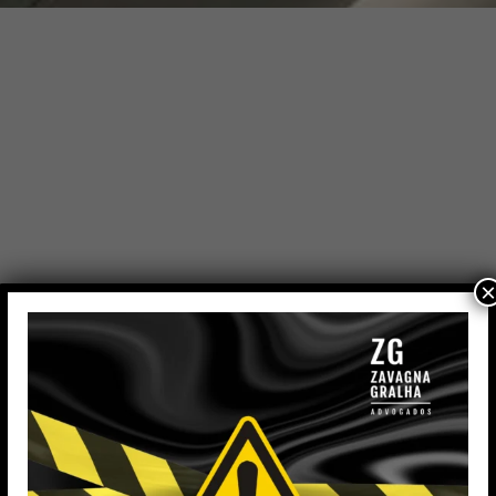
×
 Gralha Advogados, é especialista nas áreas de Direito
esarial. Após oito anos de atuação em escritórios de