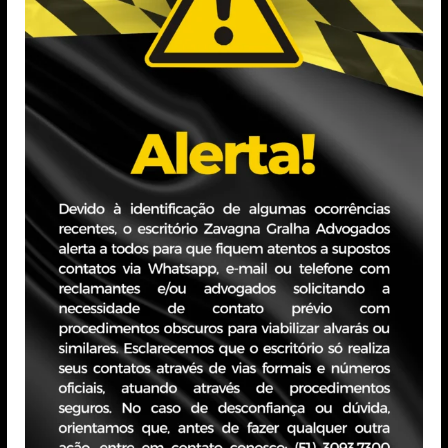
amento Jurídico na Lojas Renner, onde também
do Conselho de Administração e do Comitê de
 Desafios
APP EM ÁREA
URBANA