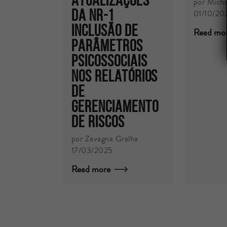
por Miche
da NR-1
01/10/20
Inclusão de
Read mo
parâmetros
psicossociais
nos relatórios
de
gerenciamento
de riscos
por Zavagna Gralha
17/03/2025
Read more