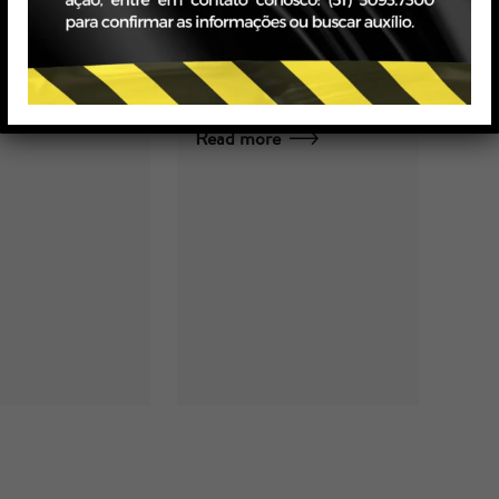
l Gralha
CONSOLIDADA
20
re
por Equipe Imobiliário
25/01/2022
Read more