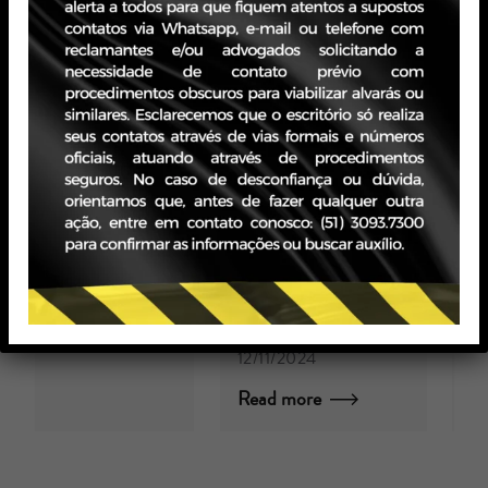
Registro de
Certos
C
slogans como
por Michel
F
marca: Novo
Gralha
Ú
08/05/2017
entendimento
N
do inciso VII
Read more
C
do artigo 124
po
da Lei de
2
Propriedade
R
Industrial
(LPI)
por Zavagna Gralha
12/11/2024
Read more