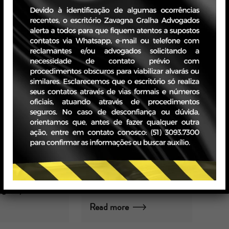
ada Pós-
APP EM ÁREA
emia
URBANA
CONSOLIDADA
l Gralha
020
por Equipe Imobiliário
25/01/2022
re
Read more