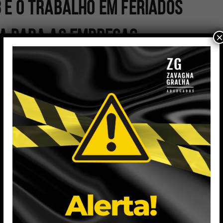
 E O TRABALHO EM FERIADOS
DA PARA AS EMPRESAS
×