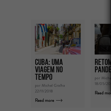
Cuba: uma
Retom
viagem no
Pand
tempo
por Miche
18/05/2
por Michel Gralha
22/11/2018
Read mo
Read more