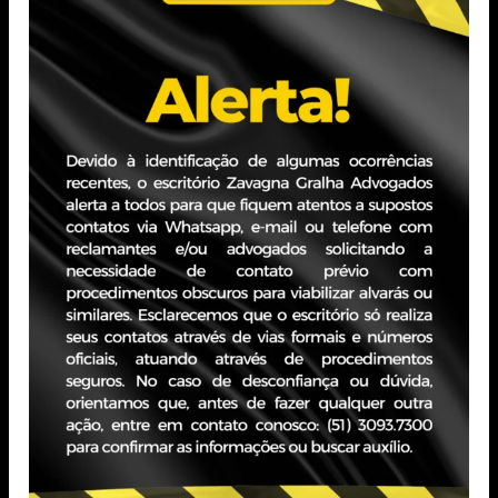
regramento
ESCOLHER O
para o uso
ENCARREGADO
de
PELO
sementes
TRATAMENTO
DE DADOS
por Zavagna Gralha
27/07/2023
PESSOAIS?
Read more
por Equipe LGPD
05/01/2022
Read more
Categories
Tags
Sem categoria