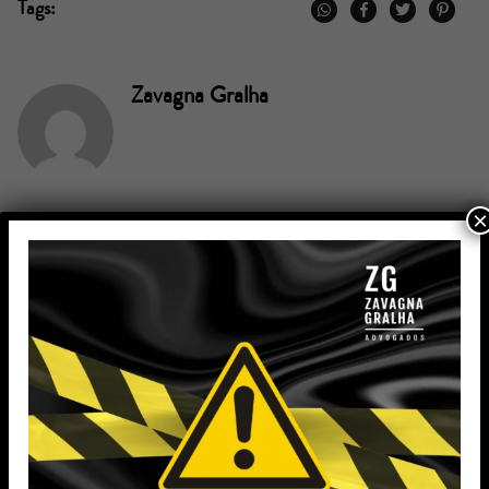
Tags:
Zavagna Gralha
×
Voltar
Novo
COMO