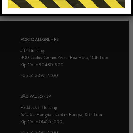
PORTO ALEGRE - RS
JBZ Building
400 Carlos Gomes Ave - Boa Vista, 10th floor
Zip Code 90480-900
+55 51 3093.7300
SÃO PAULO - SP
Paddock II Building
620 St. Hungria - Jardim Europa, 15th floor
Zip Code 01455-000
+55 51 3093.7300