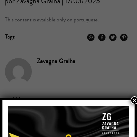
por Zavagna Gralha | 17/03/2025
This content is available only on portuguese.
Tags:
Zavagna Gralha
Voltar
×