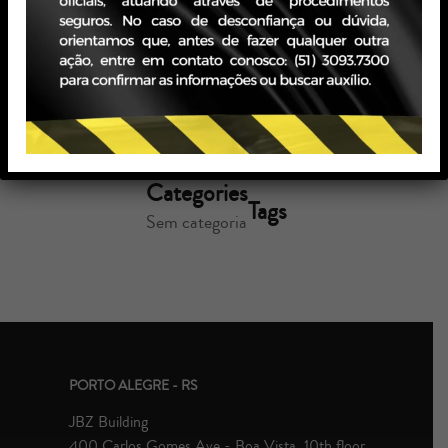
26/06/2024
Read more
Categories
Tags
Sem categoria
PORTO ALEGRE - RS
JBZ Building
400 Carlos Gomes Ave - Boa Vista, 10th floor