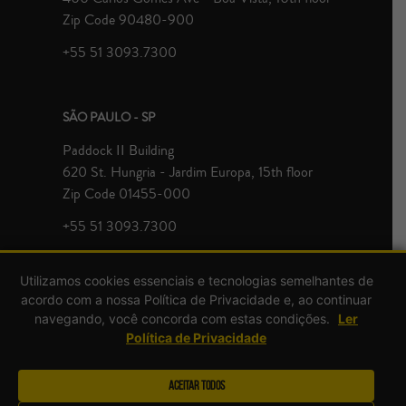
Zip Code 90480-900
+55 51 3093.7300
SÃO PAULO - SP
Paddock II Building
620 St. Hungria - Jardim Europa, 15th floor
Zip Code 01455-000
+55 51 3093.7300
Utilizamos cookies essenciais e tecnologias semelhantes de
acordo com a nossa Política de Privacidade e, ao continuar
navegando, você concorda com estas condições.
Ler
Política de Privacidade
© Zavagna Gralha Advogados 2026 | All rights reserved.
Aceitar Todos