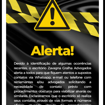
LEI Nº
14.711/2023
PGFN PUBLICA
MARCO
PORTARIA
LEGAL DE
REGULAMENTANDO
GARANTIAS
TRANSAÇÃO
COM ORIGEM
TRIBUTÁRIA PARA
NO PROJETO
AUXILIAR
DE LEI Nº
CONTRIBUINTES
4.188/2021
GAÚCHOS –
TRANSAÇÃO SOS-
por Zavagna Gralha
31/10/2023
RS
Read more
por Zavagna Gralha