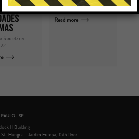
por Michel Gralha
S DAS
25/01/2021
DADES
Read more
IMAS
e Societária
022
re
 PAULO - SP
ock II Building
St. Hungria - Jardim Europa, 15th floor