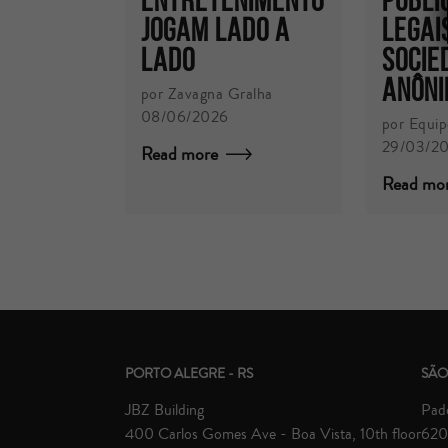
jogam lado a
LEGAI
lado
SOCIE
ANÔN
por Zavagna Gralha
08/06/2026
por Equip
29/03/2
Read more
Read mo
PORTO ALEGRE - RS
SÃO
JBZ Building
Padd
400 Carlos Gomes Ave - Boa Vista, 10th floor
620 