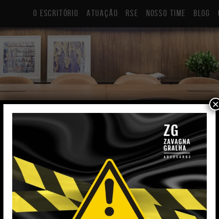
O ESCRITÓRIO
ATUAÇÃO
RSE
NOSSO TIME
BLOG
×
Tiago Oliveira Lopes
Coordenador Administrativo Jurídico