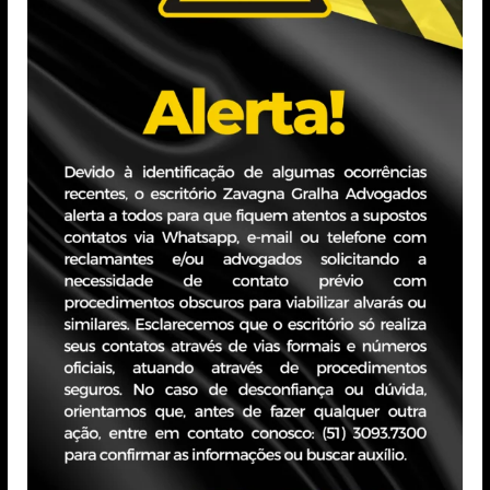
tiago.lopes@zavagnagralha.com.br
Formação
Graduado em Gestão de Serviços Jurídicos, Notariais 
Experiência Profissional
Experiência profissional focada em assistência jurídica a
Atuação com sistemas e ferramentas de automação.
Analista em escritórios com atuação na área empresarial