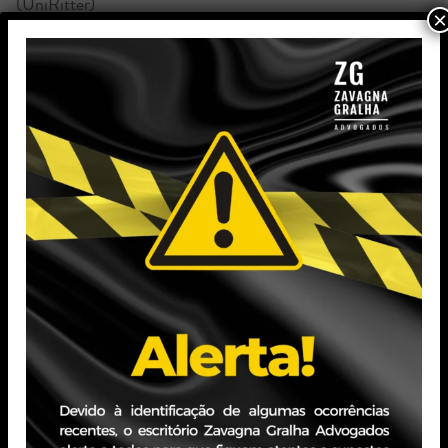
(UniRitter)
×
Especialização em Direito do Trabalho e Processo do
Trabalho (UniRitter)
Bacharelado em Ciências Jurídicas e Sociais (PUCRS)
Experiência Profissional
Atuação concentrada nas áreas do Direito Processual,
Civil e Empresarial, abrangendo assessoria, consultoria
preventiva e ênfase na área contenciosa e litígios
estratégicos.
Antes de se juntar ao Zavagna Gralha Advogados em
2019, trabalhou como advogada em renomado escritório
de advocacia entre os anos de 2013 e 2018, além de ter
realizado estágios em órgãos públicos e escritórios de
advocacia nas áreas de Direito Público, Direito Civil e