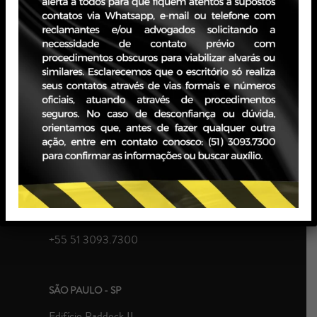
Direito do Trabalho entre os anos de 2008 e 2012.
Possui experiência em gestão de equipes e pessoas.
PORTO ALEGRE - RS
Edifício JBZ
Av. Carlos Gomes, 400 - Boa Vista, 10° andar
CEP 90480-900
+55 51 3093.7300
SÃO PAULO - SP
Edifício Paddock II