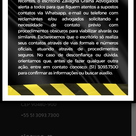
negociação entre
clientes e instituições financeiras, análise de propostas e
atendimento
ao cliente.
PORTO ALEGRE - RS
Edifício JBZ
Av. Carlos Gomes, 400 - Boa Vista, 10° andar
CEP 90480-900
+55 51 3093.7300