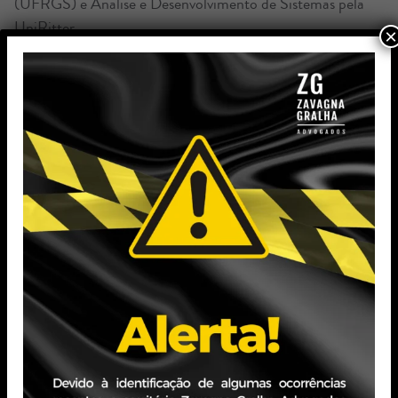
(UFRGS) e Análise e Desenvolvimento de Sistemas pela
UniRitter.
×
Experiência Profissional
Experiência em rotinas administrativas e jurídicas, com
atuação em
controle e acompanhamento de prazos processuais,
organização
documental e atualização de processos em sistemas
jurídicos como eProc,
PJe, Projudi e eSAJ.
Atuação no apoio ao núcleo de audiências, incluindo
agendamento e
controle de sessões, além de participação como preposta
em
audiências de conciliação. Possui experiência em