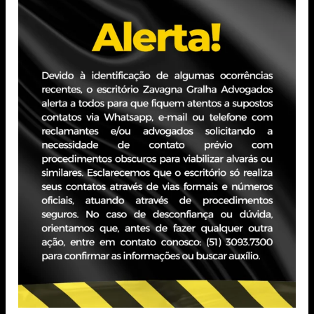
PORTO ALEGRE - RS
Edifício JBZ
Av. Carlos Gomes, 400 - Boa Vista, 10° andar
CEP 90480-900
+55 51 3093.7300
SÃO PAULO - SP
Edifício Paddock II
Rua Hungria, 620 - Jardim Europa, 15° andar
CEP 01455-000
+55 51 3093.7300
Utilizamos cookies essenciais e tecnologias semelhantes de