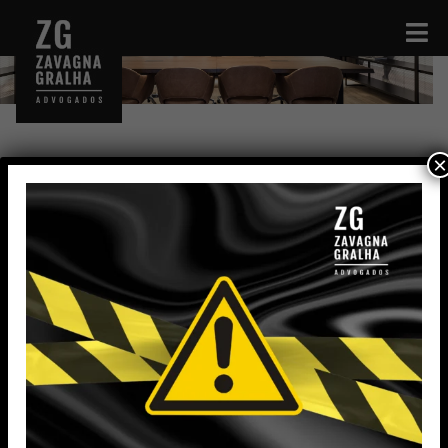
×
Mayra Eduarda Teixeira de Sá
Jovem Aprendiz
mayra.sa@zavagnagralha.com.br
Formação
Ensino médio