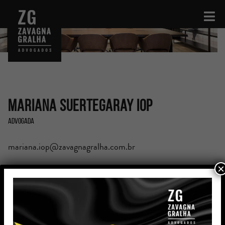
Mariana Suertegaray Iop
Advogada
mariana.iop@zavagnagralha.com.br
×
Formação
Graduada em Direito pela Universidade Franciscana de
Santa Maria – RS