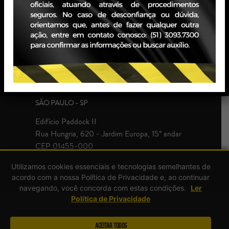
PORTO ALEGRE - RS
Edifício JBZ
Av. Carlos Gomes, 400 - Boa Vista, 10° andar
CEP 90480-900
+55 51 3093.7300
SÃO PAULO - SP
Edifício Paddock II
Rua Hungria, 620 - Jardim Europa, 15° andar
CEP 01455-000
+55 51 3093.7300
Utilizamos cookies essenciais e tecnologias semelhantes de
acordo com a nossa Política de Privacidade e, ao continuar
navegando, você concorda com estas condições.
Ler
Política de Privacidade
Aceitar Todos