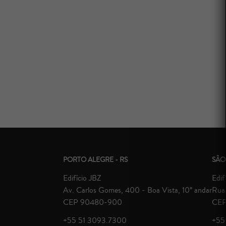
PORTO ALEGRE - RS
SÃO
Edifício JBZ
Edif
Av. Carlos Gomes, 400 - Boa Vista, 10° andar
Rua 
CEP 90480-900
CEP
+55 51 3093.7300
+55