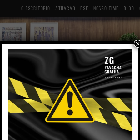
O ESCRITÓRIO
ATUAÇÃO
RSE
NOSSO TIME
BLOG
×
Kátia de 
Estagiária