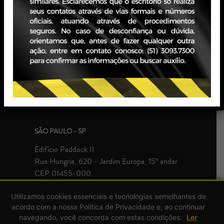
PORTO ALEGRE - RS
Edifício JBZ
Av. Carlos Gomes, 400 - Boa Vista, 10° andar
CEP 90480-900
+55 51 3093.7300
SÃO PAULO - SP
Edifício Paddock II
Rua Hungria, 620 - Jardim Europa, 15° andar
CEP 01455-000
+55 51 3093.7300
Utilizamos cookies essenciais e tecnologias semelhantes de
acordo com a nossa Política de Privacidade e, ao continuar
navegando, você concorda com estas condições.
Ler