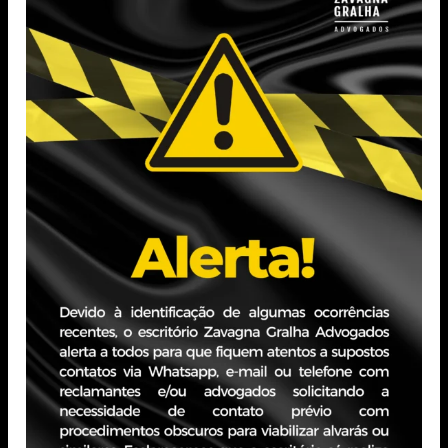
Pós-graduada em Direito Penal e Processo Penal pela
Fundação Escola Superior do Ministério Público.
Experiência Profissional
Ampla experiência em Direito Empresarial, com ênfase
em Responsabilidade Civil, Direito Imobiliário e
Franquias.
Estágio de graduação no Tribunal de Justiça do Estado
do Rio Grande do Sul.
Estágio de graduação realizado em escritório de
advocacia.
Estágio de graduação e pós-graduação na Defensoria
Pública do Estado do Rio Grande do Sul.