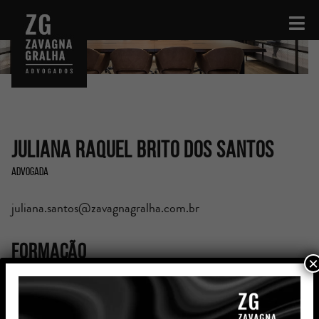
Juliana Raquel Brito dos Santos
Advogada
juliana.santos@zavagnagralha.com.br
Formação
×
Graduada em Direito pela Pontifícia Universidade
Católica do Rio Grande do Sul