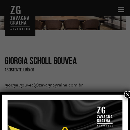
Giorgia Scholl Gouvea
Assistente Jurídico
giorgia.gouvea@zavagnagralha.com.br
×
Formação
Diplomada em Direito pela Pontifícia Universidade
Católica do Rio Grande do Sul (PUC-RS)