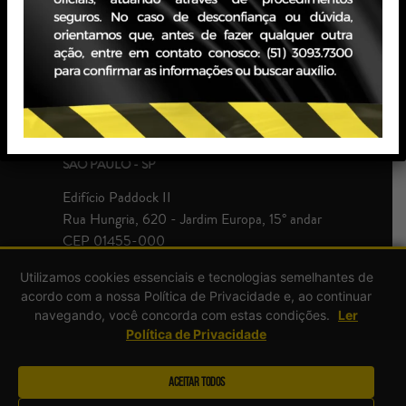
Edifício JBZ
Av. Carlos Gomes, 400 - Boa Vista, 10° andar
CEP 90480-900
+55 51 3093.7300
SÃO PAULO - SP
Edifício Paddock II
Rua Hungria, 620 - Jardim Europa, 15° andar
CEP 01455-000
+55 51 3093.7300
Utilizamos cookies essenciais e tecnologias semelhantes de
acordo com a nossa Política de Privacidade e, ao continuar
navegando, você concorda com estas condições.
Ler
Política de Privacidade
Aceitar Todos