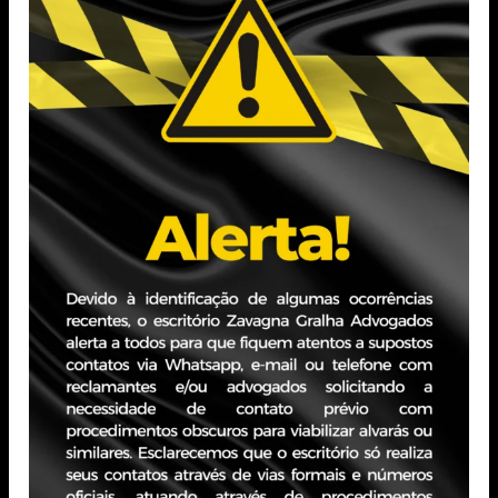
Conclusão - Dezembro/2017
Ensino Médio - Escola Estadual de Educação Básica
Presidente Roosevelt
Conclusão – Fevereiro/2021
Experiência Profissional
Auxiliar Administrativo(menor aprendiz) Fevereiro/2020
- Fevereiro/2022
Auxiliar Administrativo (CLT) Março/2022 -
Fevereiro/2025
PORTO ALEGRE - RS