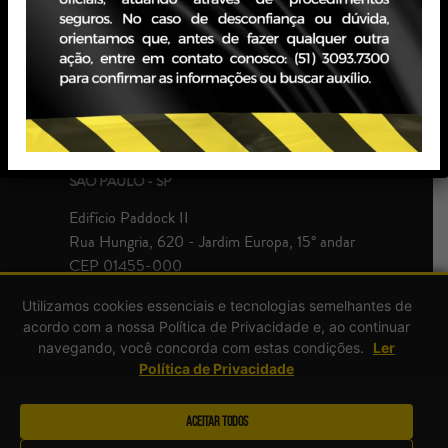
Edifício JBZ
Av. Carlos Gomes, 400 - Boa Vista, 10° andar
CEP 90480-900
+55 51 3093.7300
SÃO PAULO - SP
Edifício Paddock II
Rua Hungria, 620 - Jardim Europa, 15° andar
CEP 01455-000
+55 51 3093.7300
Utilizamos cookies essenciais e tecnologias semelhantes de
acordo com a nossa Política de Privacidade e, ao continuar
navegando, você concorda com estas condições.
Ler
Política de Privacidade
Aceitar Todos