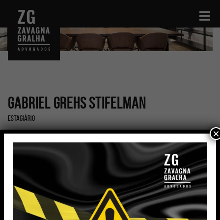
Gabriel Grehs Stifelman
Estagiário
×
gabriel.stifelman@zavagnagralha.com.br
Formação
Graduação Bacharel em Direito – Pontifícia
Universidade Católica do Rio