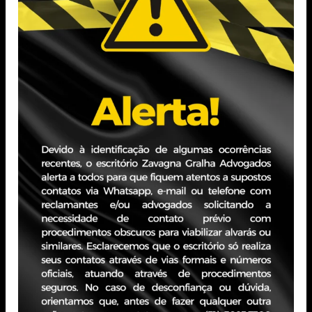
Grande do Sul (em andamento).
Experiência Profissional
Estagiário – Escritório especializado na área do Direito
Imobiliário (janeiro
de 2024 a janeiro de 2025).
PORTO ALEGRE - RS
Edifício JBZ
Av. Carlos Gomes, 400 - Boa Vista, 10° andar
CEP 90480-900