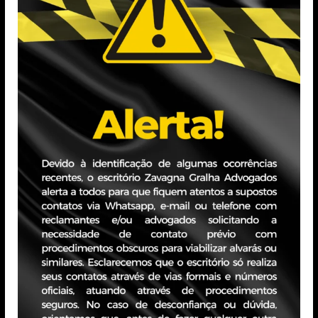
eduardo.mazoni@zavagnagralha.com.br
Formação
Bacharelado em Direito, Especialização em Direito Públ
Processo Penal.
Pós-Graduando em Direito Digital.
Experiência Profissional
Advogado com quase cinco anos de atuação, dedicado à
soluções eficientes para os conflitos dos clientes. Tenh
processuais, recursos, pareceres e acordos, sempre pr
cuidadoso e comprometido. Acredito na advocacia feita
aos detalhes, oferecendo um trabalho sério, voltado à c
a cada situação.