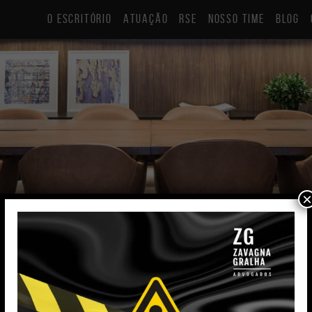
O ESCRITÓRIO
ATUAÇÃO
RSE
NOSSO TIME
BLOG
×
Eduardo Galvão Mazoni
Advogado