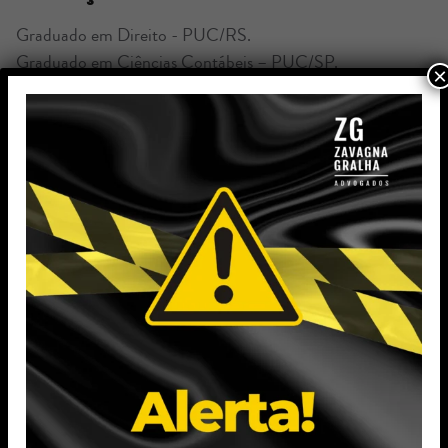
Graduado em Direito - PUC/RS.
Graduado em Ciências Contábeis – PUC/SP.
×
Formação de Conselheiro de Administração pelo
IBGC/SP.
Formação de Coach pela Deloitte University – Dallas-
USA.
Leadership Development Program – Columbia Business
Scholl New York – USA.
Pós-graduação em Finanças pela PUC/SP.
Pós-graduação em Controladoria pela FGV/SP.
Experiência Profissional
Atuou por mais de 30 anos na área de Consultoria
Tributária de empresa internacional de Auditoria e
Consultoria, sendo 23 anos como sócio.