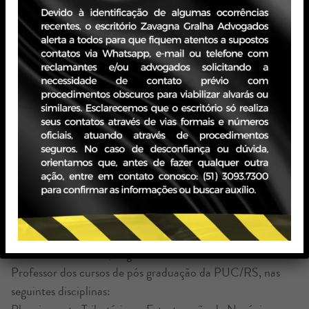
Possui vasta experiência na assessoria tributária de
empresas nacionais e internacionais.
Forte atuação preventiva e estratégica nas questões
envolvendo o contencioso administrativo e judicial
tributário.
Possui sólida experiência em planejamentos tributários
envolvendo investimentos, aquisição e fusão de empresas,
reorganização societária e operacional de negócios,
alienação e aquisição de ativos.
Participou de comitês tributários de grandes grupos
empresariais, para análise de oportunidades e tomada de
decisão sobre assuntos tributários complexos.
Conselheiro na FIERGS, no Conselho Técnico de
Assuntos Tributários, Legais e Financeiros – CONTEC.
Professor dos cursos de pós graduação da PUC/RS, nas
seguintes disciplinas: