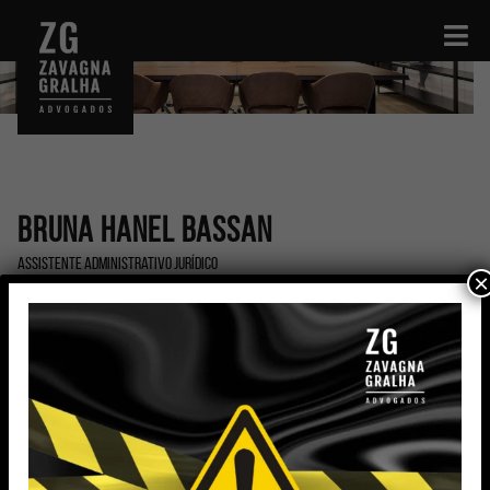
Bruna Hanel Bassan
Assistente Administrativo Jurídico
×
bruna.bassan@zavagnagralha.com.br
Formação
Graduada em Administração de Empresas pela
Universitário Ritter dos Reis (UniRitter)