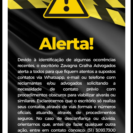
Expereiência Profissional
Atuação concentra-se na área administrativa.
Assistente administrativo em escritório de advocacia de
Direito Empresarial, durante 8 anos.
PORTO ALEGRE - RS
Edifício JBZ
Av. Carlos Gomes, 400 - Boa Vista, 10° andar
CEP 90480-900
+55 51 3093.7300