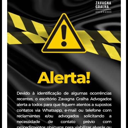
aline.wofchuk@zavagnagralha.com.br
Formação
Mestranda em Direito Privado pela Universidade Fede
Pós-graduada em Direito Empresarial pela Fundação Ge
Bacharela em Ciências Jurídicas e Sociais pela UFRGS.
Intercâmbio acadêmico na Faculté de Droit – Université 
Experiência Profissional
Advogada com atuação em Direito Societário consultivo
negociação e elaboração de contratos empresariais, go
patrimonial e sucessório. Possui experiência na assessori
estrangeiras.