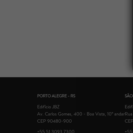
PORTO ALEGRE - RS
SÃO
Edifício JBZ
Edif
Av. Carlos Gomes, 400 - Boa Vista, 10° andar
Rua 
CEP 90480-900
CEP
+55 51 3093.7300
+55