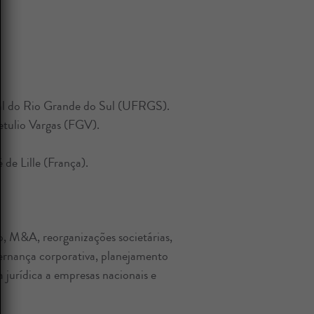
ral do Rio Grande do Sul (UFRGS).
tulio Vargas (FGV).
de Lille (França).
, M&A, reorganizações societárias,
vernança corporativa, planejamento
a jurídica a empresas nacionais e