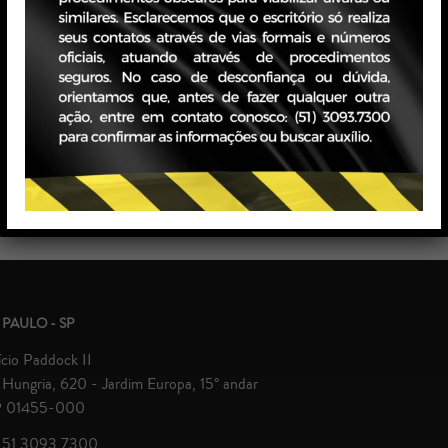
Reconhecimentos
Campeã da XIII CAMARB – Competição Brasileira de 
Menção Honrosa Eric E. Bergsten no 29th Willem C. Vi
Competition (2022).
Campeã da VI CAEMP – Competição de Arbitragem Em
 PAULO - SP
ício Paddock II
Hungria, 620 - Jardim Europa, 15° andar
 01455-000
 51 3093.7300