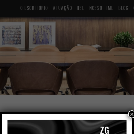
O ESCRITÓRIO
ATUAÇÃO
RSE
NOSSO TIME
BLOG
×
Aline Jaskulski Wofchuk
Sócia